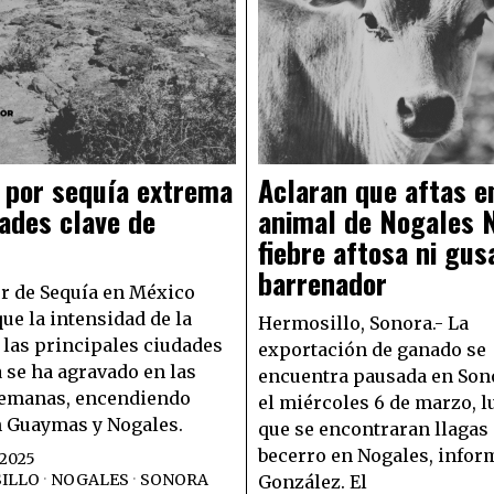
 por sequía extrema
Aclaran que aftas e
ades clave de
animal de Nogales 
fiebre aftosa ni gus
barrenador
r de Sequía en México
ue la intensidad de la
Hermosillo, Sonora.- La
 las principales ciudades
exportación de ganado se
 se ha agravado en las
encuentra pausada en Son
semanas, encendiendo
el miércoles 6 de marzo, l
n Guaymas y Nogales.
que se encontraran llagas
becerro en Nogales, infor
 2025
ILLO
·
NOGALES
·
SONORA
González. El