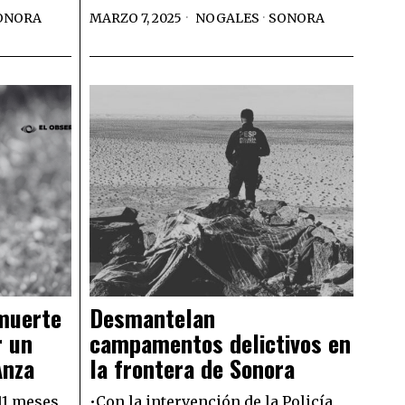
ONORA
MARZO 7, 2025
NOGALES
·
SONORA
 muerte
Desmantelan
r un
campamentos delictivos en
Anza
la frontera de Sonora
11 meses
•Con la intervención de la Policía