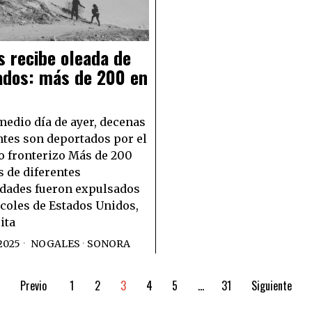
 recibe oleada de
ados: más de 200 en
medio día de ayer, decenas
tes son deportados por el
 fronterizo Más de 200
 de diferentes
dades fueron expulsados
coles de Estados Unidos,
ita
2025
NOGALES
·
SONORA
Previo
1
2
3
4
5
…
31
Siguiente