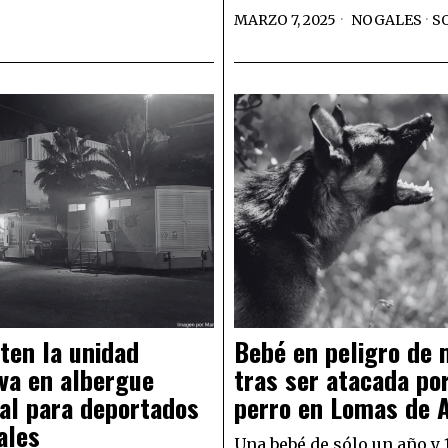
MARZO 7, 2025
NOGALES
·
S
ten la unidad
Bebé en peligro de
va en albergue
tras ser atacada po
al para deportados
perro en Lomas de 
ales
Una bebé de sólo un año y 