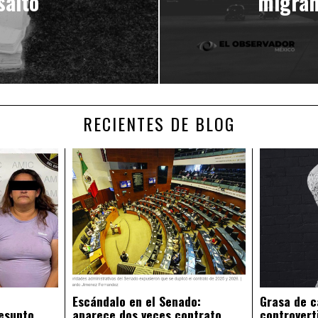
salto
migran
RECIENTES DE BLOG
Escándalo en el Senado:
Grasa de c
esunto
aparece dos veces contrato
controvert