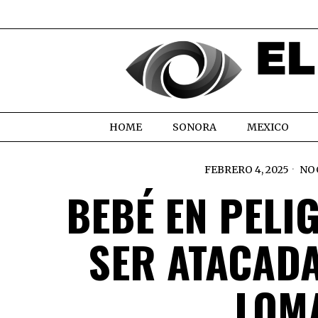
HOME
SONORA
MEXICO
FEBRERO 4, 2025
NO
BEBÉ EN PELI
SER ATACAD
LOM