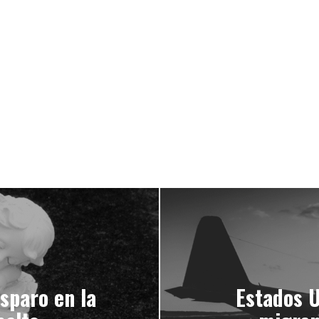
sparo en la
Estados U