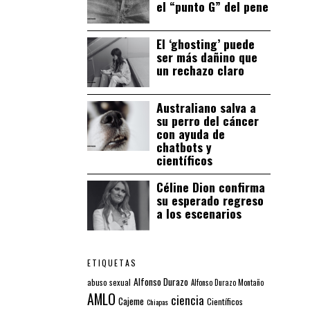
el “punto G” del pene
El ‘ghosting’ puede
ser más dañino que
un rechazo claro
Australiano salva a
su perro del cáncer
con ayuda de
chatbots y
científicos
Céline Dion confirma
su esperado regreso
a los escenarios
ETIQUETAS
Alfonso Durazo
abuso sexual
Alfonso Durazo Montaño
AMLO
ciencia
Cajeme
Científicos
Chiapas