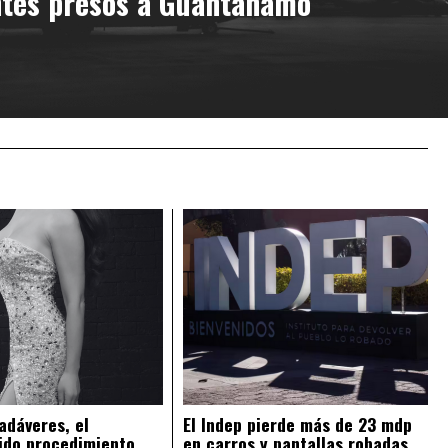
tes presos a Guantánamo
adáveres, el
El Indep pierde más de 23 mdp
ido procedimiento
en carros y pantallas robadas