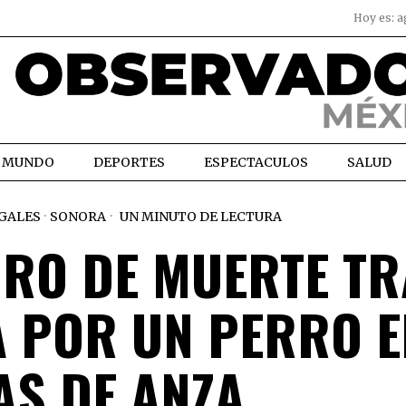
Hoy es:
a
MUNDO
DEPORTES
ESPECTACULOS
SALUD
GALES
·
SONORA
UN MINUTO DE LECTURA
GRO DE MUERTE T
A POR UN PERRO E
AS DE ANZA