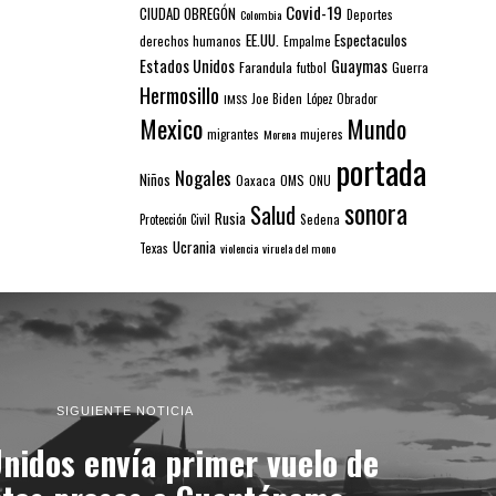
Covid-19
CIUDAD OBREGÓN
Colombia
Deportes
EE.UU.
Espectaculos
derechos humanos
Empalme
Estados Unidos
Guaymas
Farandula
futbol
Guerra
Hermosillo
IMSS
Joe Biden
López Obrador
Mexico
Mundo
mujeres
migrantes
Morena
portada
Nogales
Niños
Oaxaca
OMS
ONU
sonora
Salud
Rusia
Sedena
Protección Civil
Ucrania
Texas
violencia
viruela del mono
SIGUIENTE NOTICIA
nidos envía primer vuelo de