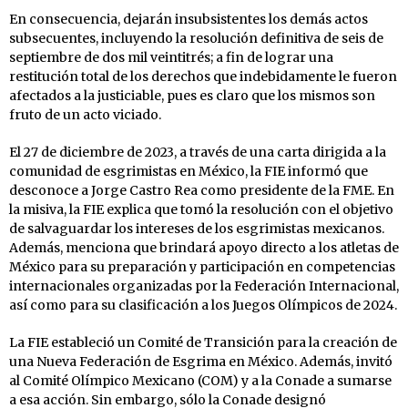
En consecuencia, dejarán insubsistentes los demás actos
subsecuentes, incluyendo la resolución definitiva de seis de
septiembre de dos mil veintitrés; a fin de lograr una
restitución total de los derechos que indebidamente le fueron
afectados a la justiciable, pues es claro que los mismos son
fruto de un acto viciado.
El 27 de diciembre de 2023, a través de una carta dirigida a la
comunidad de esgrimistas en México, la FIE informó que
desconoce a Jorge Castro Rea como presidente de la FME. En
la misiva, la FIE explica que tomó la resolución con el objetivo
de salvaguardar los intereses de los esgrimistas mexicanos.
Además, menciona que brindará apoyo directo a los atletas de
México para su preparación y participación en competencias
internacionales organizadas por la Federación Internacional,
así como para su clasificación a los Juegos Olímpicos de 2024.
La FIE estableció un Comité de Transición para la creación de
una Nueva Federación de Esgrima en México. Además, invitó
al Comité Olímpico Mexicano (COM) y a la Conade a sumarse
a esa acción. Sin embargo, sólo la Conade designó