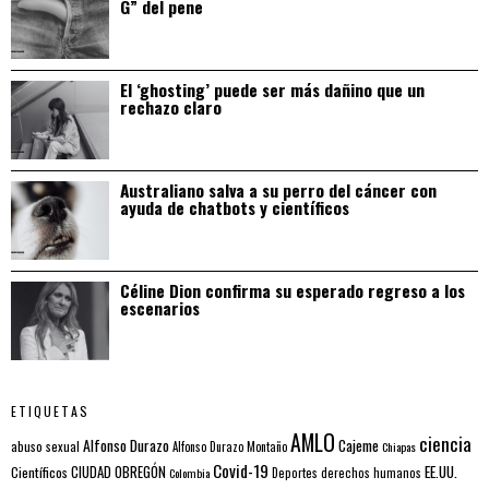
G” del pene
El ‘ghosting’ puede ser más dañino que un
rechazo claro
Australiano salva a su perro del cáncer con
ayuda de chatbots y científicos
Céline Dion confirma su esperado regreso a los
escenarios
ETIQUETAS
AMLO
ciencia
Alfonso Durazo
Cajeme
abuso sexual
Alfonso Durazo Montaño
Chiapas
Covid-19
EE.UU.
Científicos
CIUDAD OBREGÓN
Colombia
Deportes
derechos humanos