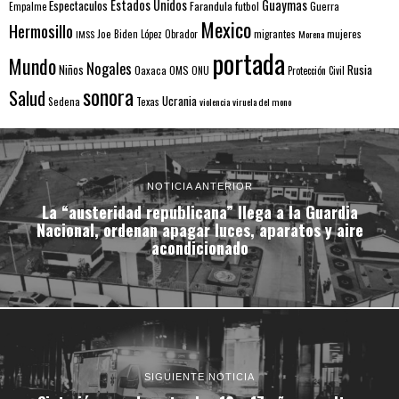
Estados Unidos
Guaymas
Espectaculos
Farandula
futbol
Guerra
Empalme
Mexico
Hermosillo
mujeres
IMSS
Joe Biden
López Obrador
migrantes
Morena
portada
Mundo
Nogales
Rusia
Niños
Oaxaca
OMS
ONU
Protección Civil
sonora
Salud
Ucrania
Sedena
Texas
violencia
viruela del mono
NOTICIA ANTERIOR
La “austeridad republicana” llega a la Guardia
Nacional, ordenan apagar luces, aparatos y aire
acondicionado
SIGUIENTE NOTICIA