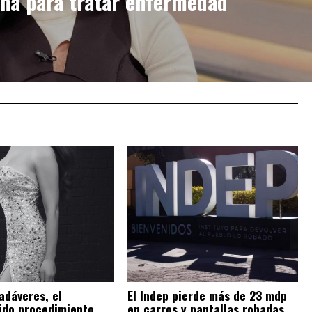
na para tratar enfermedad
adáveres, el
El Indep pierde más de 23 mdp
ido procedimiento
en carros y pantallas robadas