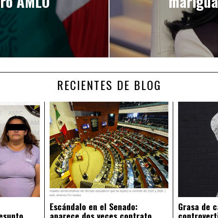
uró AMLO
marigua
RECIENTES DE BLOG
Escándalo en el Senado:
Grasa de c
esunto
aparece dos veces contrato
controvert