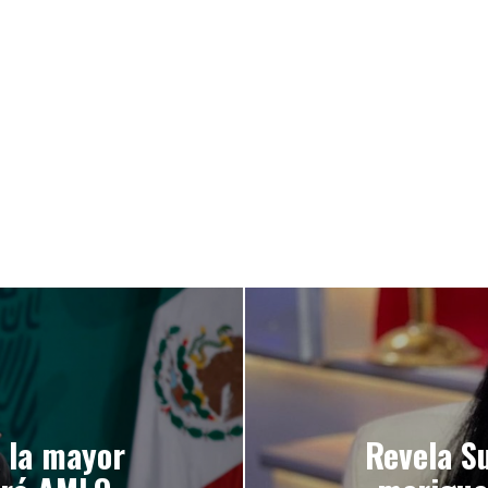
s la mayor
Revela S