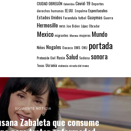
Covid-19
CIUDAD OBREGÓN
Colombia
Deportes
EE.UU.
Espectaculos
derechos humanos
Empalme
Estados Unidos
Guaymas
Farandula
futbol
Guerra
Hermosillo
IMSS
Joe Biden
López Obrador
Mexico
Mundo
mujeres
migrantes
Morena
portada
Nogales
Niños
Oaxaca
OMS
ONU
sonora
Salud
Rusia
Sedena
Protección Civil
Ucrania
Texas
violencia
viruela del mono
SIGUIENTE NOTICIA
usana Zabaleta que consume