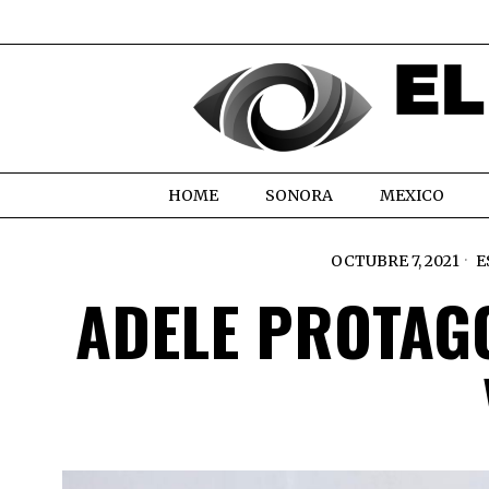
HOME
SONORA
MEXICO
OCTUBRE 7, 2021
E
ADELE PROTAG