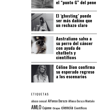
el “punto G” del pene
El ‘ghosting’ puede
ser más dañino que
un rechazo claro
Australiano salva a
su perro del cáncer
con ayuda de
chatbots y
científicos
Céline Dion confirma
su esperado regreso
a los escenarios
ETIQUETAS
Alfonso Durazo
abuso sexual
Alfonso Durazo Montaño
AMLO
ciencia
Cajeme
Científicos
Chiapas