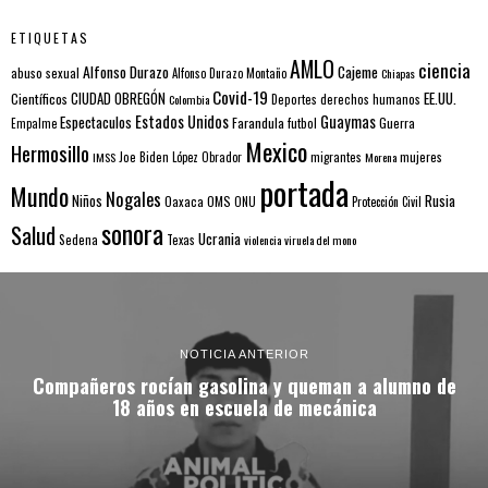
ETIQUETAS
AMLO
ciencia
Alfonso Durazo
Cajeme
abuso sexual
Alfonso Durazo Montaño
Chiapas
Covid-19
EE.UU.
Científicos
CIUDAD OBREGÓN
Colombia
Deportes
derechos humanos
Estados Unidos
Guaymas
Espectaculos
Farandula
futbol
Guerra
Empalme
Mexico
Hermosillo
mujeres
IMSS
Joe Biden
López Obrador
migrantes
Morena
portada
Mundo
Nogales
Rusia
Niños
Oaxaca
OMS
ONU
Protección Civil
sonora
Salud
Ucrania
Sedena
Texas
violencia
viruela del mono
NOTICIA ANTERIOR
Compañeros rocían gasolina y queman a alumno de
18 años en escuela de mecánica