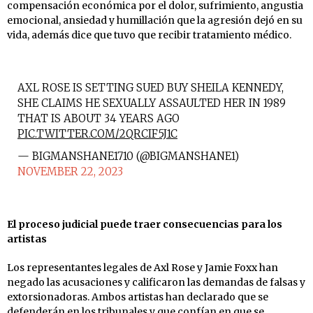
compensación económica por el dolor, sufrimiento, angustia
emocional, ansiedad y humillación que la agresión dejó en su
vida, además dice que tuvo que recibir tratamiento médico.
AXL ROSE IS SETTING SUED BUY SHEILA KENNEDY,
SHE CLAIMS HE SEXUALLY ASSAULTED HER IN 1989
THAT IS ABOUT 34 YEARS AGO
PIC.TWITTER.COM/2QRCIF5J1C
— BIGMANSHANE1710 (@BIGMANSHANE1)
NOVEMBER 22, 2023
El proceso judicial puede traer consecuencias para los
artistas
Los representantes legales de Axl Rose y Jamie Foxx han
negado las acusaciones y calificaron las demandas de falsas y
extorsionadoras. Ambos artistas han declarado que se
defenderán en los tribunales y que confían en que se