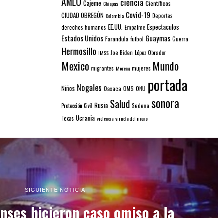
AMLO
ciencia
Cajeme
Científicos
Chiapas
Covid-19
CIUDAD OBREGÓN
Colombia
Deportes
EE.UU.
Espectaculos
derechos humanos
Empalme
Estados Unidos
Guaymas
Farandula
futbol
Guerra
Hermosillo
IMSS
Joe Biden
López Obrador
Mexico
Mundo
mujeres
migrantes
Morena
portada
Nogales
Niños
Oaxaca
OMS
ONU
sonora
Salud
Rusia
Sedena
Protección Civil
Ucrania
Texas
violencia
viruela del mono
SIGUIENTE NOTICIA
nses hicieron caso omiso a la