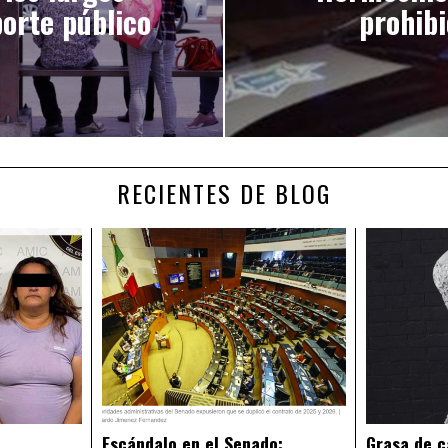
porte público
prohibi
RECIENTES DE BLOG
Escándalo en el Senado:
Grasa de c