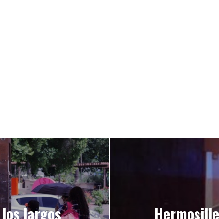
los largos
Hermosille