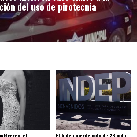
ción del uso de pirotecnia
adáveres, el
El Indep pierde más de 23 mdp