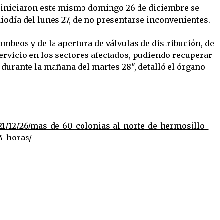
e iniciaron este mismo domingo 26 de diciembre se
odía del lunes 27, de no presentarse inconvenientes.
ombeos y de la apertura de válvulas de distribución, de
servicio en los sectores afectados, pudiendo recuperar
durante la mañana del martes 28″, detalló el órgano
1/12/26/mas-de-60-colonias-al-norte-de-hermosillo-
4-horas/