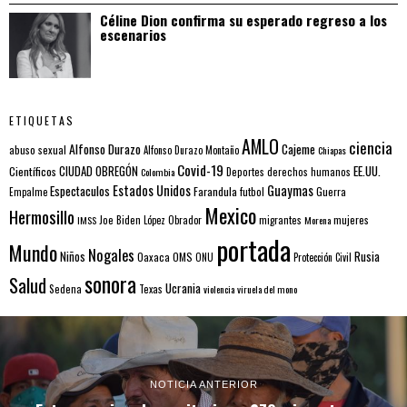
Céline Dion confirma su esperado regreso a los
escenarios
ETIQUETAS
AMLO
ciencia
Alfonso Durazo
Cajeme
abuso sexual
Alfonso Durazo Montaño
Chiapas
Covid-19
EE.UU.
Científicos
CIUDAD OBREGÓN
Colombia
Deportes
derechos humanos
Estados Unidos
Guaymas
Espectaculos
Farandula
futbol
Guerra
Empalme
Mexico
Hermosillo
mujeres
IMSS
Joe Biden
López Obrador
migrantes
Morena
portada
Mundo
Nogales
Rusia
Niños
Oaxaca
OMS
ONU
Protección Civil
sonora
Salud
Ucrania
Sedena
Texas
violencia
viruela del mono
NOTICIA ANTERIOR