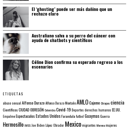
El ‘ghosting’ puede ser más dañino que un
rechazo claro
Australiano salva a su perro del cáncer con
ayuda de chatbots y científicos
Céline Dion confirma su esperado regreso a los
escenarios
ETIQUETAS
AMLO
ciencia
Alfonso Durazo
Cajeme
abuso sexual
Alfonso Durazo Montaño
Chiapas
Covid-19
EE.UU.
Científicos
CIUDAD OBREGÓN
Colombia
Deportes
derechos humanos
Estados Unidos
Guaymas
Espectaculos
Farandula
futbol
Guerra
Empalme
Mexico
Hermosillo
mujeres
IMSS
Joe Biden
López Obrador
migrantes
Morena