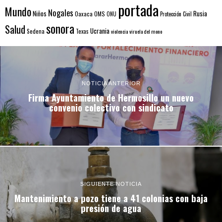
portada
Mundo
Nogales
Rusia
Niños
Oaxaca
OMS
ONU
Protección Civil
sonora
Salud
Ucrania
Sedena
Texas
violencia
viruela del mono
NOTICIA ANTERIOR
Firma Ayuntamiento de Hermosillo un nuevo
convenio colectivo con sindicato
SIGUIENTE NOTICIA
Mantenimiento a pozo tiene a 41 colonias con baja
presión de agua