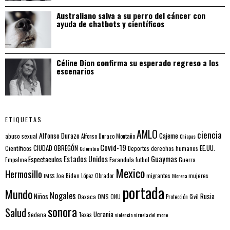
Australiano salva a su perro del cáncer con
ayuda de chatbots y científicos
Céline Dion confirma su esperado regreso a los
escenarios
ETIQUETAS
AMLO
ciencia
Alfonso Durazo
Cajeme
abuso sexual
Alfonso Durazo Montaño
Chiapas
Covid-19
EE.UU.
Científicos
CIUDAD OBREGÓN
Colombia
Deportes
derechos humanos
Estados Unidos
Guaymas
Espectaculos
Farandula
futbol
Guerra
Empalme
Mexico
Hermosillo
mujeres
IMSS
Joe Biden
López Obrador
migrantes
Morena
portada
Mundo
Nogales
Rusia
Niños
Oaxaca
OMS
ONU
Protección Civil
sonora
Salud
Ucrania
Sedena
Texas
violencia
viruela del mono