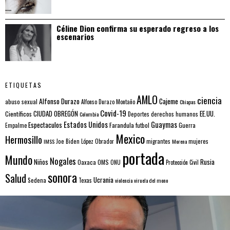
Céline Dion confirma su esperado regreso a los
escenarios
ETIQUETAS
AMLO
ciencia
Alfonso Durazo
Cajeme
abuso sexual
Alfonso Durazo Montaño
Chiapas
Covid-19
EE.UU.
Científicos
CIUDAD OBREGÓN
Colombia
Deportes
derechos humanos
Estados Unidos
Guaymas
Espectaculos
Farandula
futbol
Guerra
Empalme
Mexico
Hermosillo
mujeres
IMSS
Joe Biden
López Obrador
migrantes
Morena
portada
Mundo
Nogales
Rusia
Niños
Oaxaca
OMS
ONU
Protección Civil
sonora
Salud
Ucrania
Sedena
Texas
violencia
viruela del mono