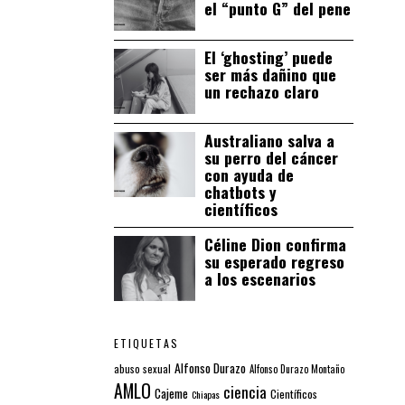
el “punto G” del pene
El ‘ghosting’ puede
ser más dañino que
un rechazo claro
Australiano salva a
su perro del cáncer
con ayuda de
chatbots y
científicos
Céline Dion confirma
su esperado regreso
a los escenarios
ETIQUETAS
Alfonso Durazo
abuso sexual
Alfonso Durazo Montaño
AMLO
ciencia
Cajeme
Científicos
Chiapas