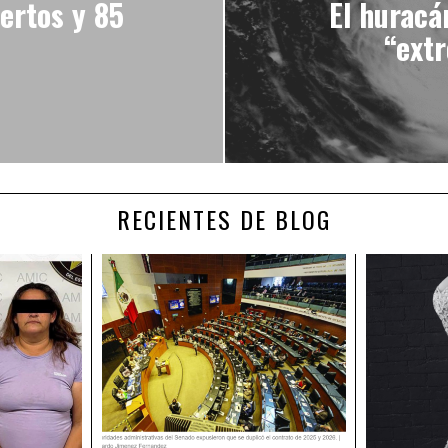
ertos y 85
El huracá
“ext
RECIENTES DE BLOG