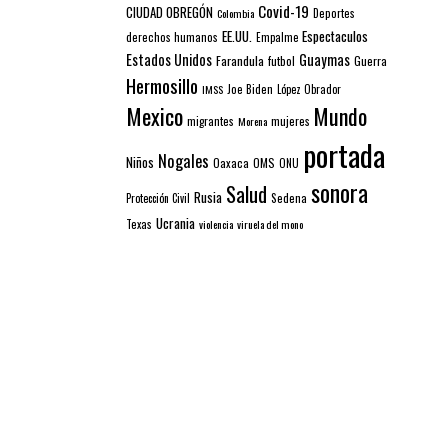
Covid-19
CIUDAD OBREGÓN
Colombia
Deportes
EE.UU.
Espectaculos
derechos humanos
Empalme
Estados Unidos
Guaymas
Farandula
futbol
Guerra
Hermosillo
IMSS
Joe Biden
López Obrador
Mexico
Mundo
mujeres
migrantes
Morena
portada
Nogales
Niños
Oaxaca
OMS
ONU
sonora
Salud
Rusia
Sedena
Protección Civil
Ucrania
Texas
violencia
viruela del mono