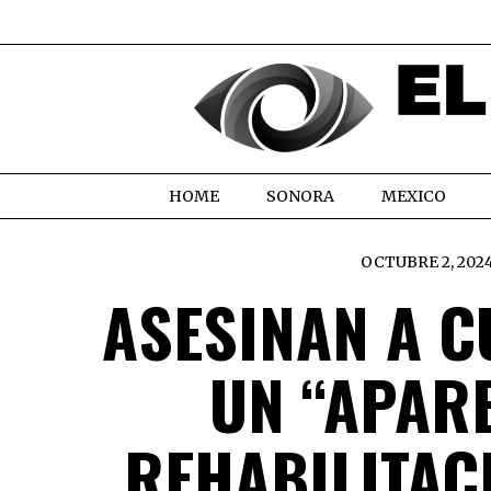
HOME
SONORA
MEXICO
OCTUBRE 2, 202
ASESINAN A 
UN “APAR
REHABILITAC