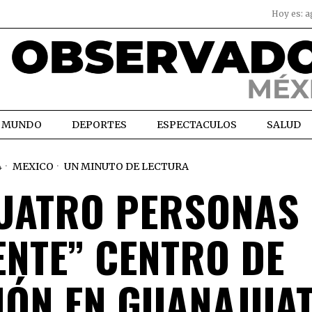
Hoy es:
a
MUNDO
DEPORTES
ESPECTACULOS
SALUD
4
MEXICO
UN MINUTO DE LECTURA
CUATRO PERSONAS 
ENTE” CENTRO DE
IÓN EN GUANAJUA