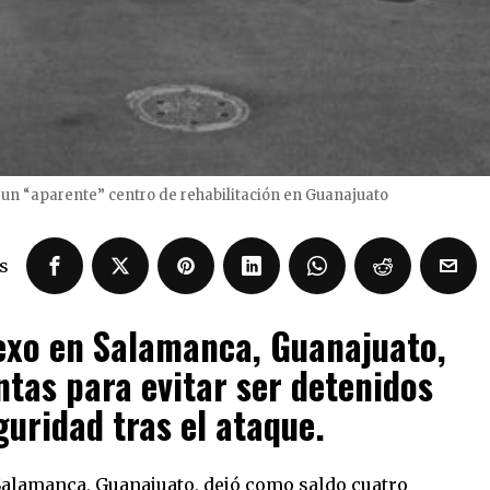
 un “aparente” centro de rehabilitación en Guanajuato
s
exo en Salamanca, Guanajuato,
ntas para evitar ser detenidos
guridad tras el ataque.
alamanca, Guanajuato, dejó como saldo cuatro