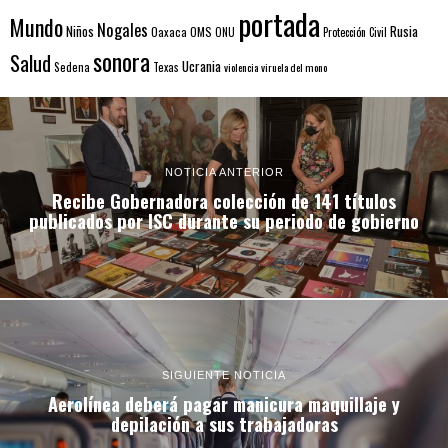
portada
Mundo
Nogales
Rusia
Niños
Oaxaca
OMS
ONU
Protección Civil
sonora
Salud
Ucrania
Sedena
Texas
violencia
viruela del mono
NOTICIA ANTERIOR
Recibe Gobernadora colección de 141 títulos
publicados por ISC durante su periodo de gobierno
SIGUIENTE NOTICIA
Aerolínea deberá pagar manicura maquillaje y
depilación a sus trabajadoras