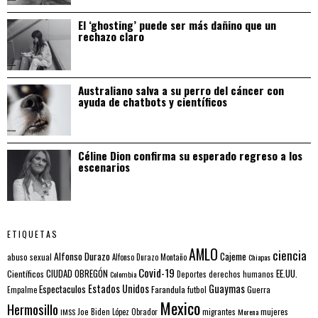
El ‘ghosting’ puede ser más dañino que un
rechazo claro
Australiano salva a su perro del cáncer con
ayuda de chatbots y científicos
Céline Dion confirma su esperado regreso a los
escenarios
ETIQUETAS
AMLO
ciencia
Alfonso Durazo
Cajeme
abuso sexual
Alfonso Durazo Montaño
Chiapas
Covid-19
EE.UU.
Científicos
CIUDAD OBREGÓN
Colombia
Deportes
derechos humanos
Estados Unidos
Guaymas
Espectaculos
Farandula
futbol
Guerra
Empalme
Mexico
Hermosillo
mujeres
IMSS
Joe Biden
López Obrador
migrantes
Morena