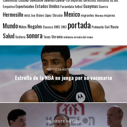
Científicos
CIUDAD OBREGÓN
Colombia
Deportes
derechos humanos
Estados Unidos
Guaymas
Espectaculos
Farandula
futbol
Guerra
Empalme
Mexico
Hermosillo
mujeres
IMSS
Joe Biden
López Obrador
migrantes
Morena
portada
Mundo
Nogales
Rusia
Niños
Oaxaca
OMS
ONU
Protección Civil
sonora
Salud
Ucrania
Sedena
Texas
violencia
viruela del mono
NOTICIA ANTERIOR
Estrella de la NBA no juega por no vacunarse
SIGUIENTE NOTICIA