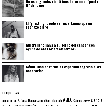
No es el glande: científicos hallaron el “punto
G” del pene
El ‘ghosting’ puede ser más dañino que un
rechazo claro
Australiano salva a su perro del cáncer con
ayuda de chatbots y científicos
Céline Dion confirma su esperado regreso a los
escenarios
ETIQUETAS
AMLO
ciencia
Alfonso Durazo
Cajeme
abuso sexual
Alfonso Durazo Montaño
Chiapas
Covid-19
EE.UU.