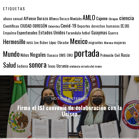
ETIQUETAS
AMLO
ciencia
Alfonso Durazo
Cajeme
abuso sexual
Alfonso Durazo Montaño
Chiapas
Covid-19
EE.UU.
Científicos
CIUDAD OBREGÓN
Colombia
Deportes
derechos humanos
Estados Unidos
Guaymas
Espectaculos
Farandula
futbol
Guerra
Empalme
Mexico
Hermosillo
mujeres
IMSS
Joe Biden
López Obrador
migrantes
Morena
portada
Mundo
Nogales
Rusia
Niños
Oaxaca
OMS
ONU
Protección Civil
sonora
Salud
Ucrania
Sedena
Texas
violencia
viruela del mono
NOTICIA ANTERIOR
Firma el ISJ convenio de colaboración con la
Unison