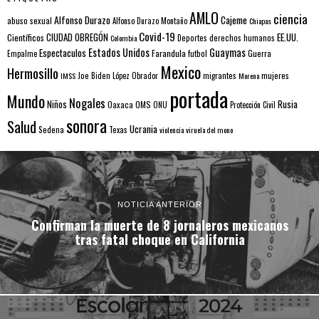
AMLO
ciencia
Alfonso Durazo
Cajeme
abuso sexual
Alfonso Durazo Montaño
Chiapas
Covid-19
EE.UU.
Científicos
CIUDAD OBREGÓN
Colombia
Deportes
derechos humanos
Estados Unidos
Guaymas
Espectaculos
Farandula
futbol
Guerra
Empalme
Mexico
Hermosillo
mujeres
IMSS
Joe Biden
López Obrador
migrantes
Morena
portada
Mundo
Nogales
Rusia
Niños
Oaxaca
OMS
ONU
Protección Civil
sonora
Salud
Ucrania
Sedena
Texas
violencia
viruela del mono
NOTICIA ANTERIOR
Confirman la muerte de 8 jornaleros mexicanos
tras fatal choque en California