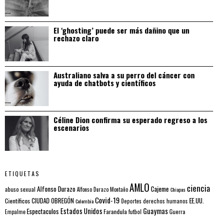
El ‘ghosting’ puede ser más dañino que un
rechazo claro
Australiano salva a su perro del cáncer con
ayuda de chatbots y científicos
Céline Dion confirma su esperado regreso a los
escenarios
ETIQUETAS
AMLO
ciencia
Alfonso Durazo
Cajeme
abuso sexual
Alfonso Durazo Montaño
Chiapas
Covid-19
EE.UU.
Científicos
CIUDAD OBREGÓN
Colombia
Deportes
derechos humanos
Estados Unidos
Guaymas
Espectaculos
Farandula
futbol
Guerra
Empalme