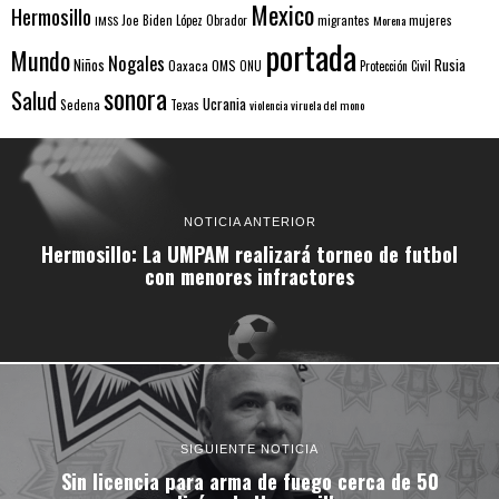
Mexico
Hermosillo
mujeres
IMSS
Joe Biden
López Obrador
migrantes
Morena
portada
Mundo
Nogales
Rusia
Niños
Oaxaca
OMS
ONU
Protección Civil
sonora
Salud
Ucrania
Sedena
Texas
violencia
viruela del mono
NOTICIA ANTERIOR
Hermosillo: La UMPAM realizará torneo de futbol
con menores infractores
SIGUIENTE NOTICIA
Sin licencia para arma de fuego cerca de 50