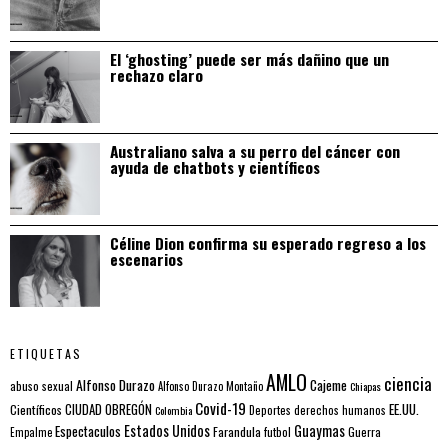
El ‘ghosting’ puede ser más dañino que un
rechazo claro
Australiano salva a su perro del cáncer con
ayuda de chatbots y científicos
Céline Dion confirma su esperado regreso a los
escenarios
ETIQUETAS
AMLO
ciencia
Alfonso Durazo
Cajeme
abuso sexual
Alfonso Durazo Montaño
Chiapas
Covid-19
EE.UU.
Científicos
CIUDAD OBREGÓN
Colombia
Deportes
derechos humanos
Estados Unidos
Guaymas
Espectaculos
Farandula
futbol
Guerra
Empalme