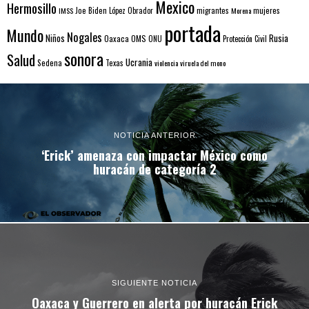
Mexico
Hermosillo
mujeres
IMSS
Joe Biden
López Obrador
migrantes
Morena
portada
Mundo
Nogales
Rusia
Niños
Oaxaca
OMS
ONU
Protección Civil
sonora
Salud
Ucrania
Sedena
Texas
violencia
viruela del mono
NOTICIA ANTERIOR
‘Erick’ amenaza con impactar México como
huracán de categoría 2
SIGUIENTE NOTICIA
Oaxaca y Guerrero en alerta por huracán Erick