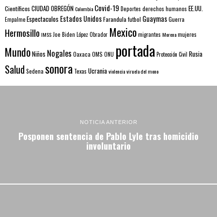
Covid-19
EE.UU.
Científicos
CIUDAD OBREGÓN
Colombia
Deportes
derechos humanos
Estados Unidos
Guaymas
Espectaculos
Farandula
futbol
Guerra
Empalme
Mexico
Hermosillo
mujeres
IMSS
Joe Biden
López Obrador
migrantes
Morena
portada
Mundo
Nogales
Rusia
Niños
Oaxaca
OMS
ONU
Protección Civil
sonora
Salud
Ucrania
Sedena
Texas
violencia
viruela del mono
NOTICIA ANTERIOR
Posponen sentencia de Pablo Lyle tras homicidio
involuntario