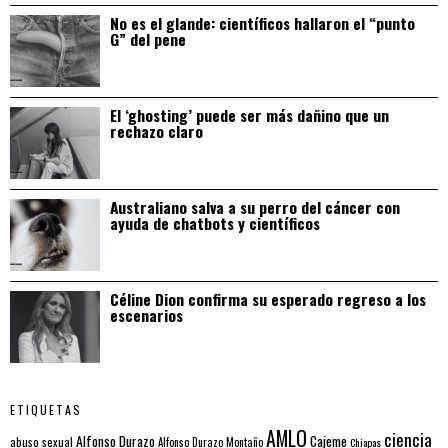
No es el glande: científicos hallaron el “punto
G” del pene
El ‘ghosting’ puede ser más dañino que un
rechazo claro
Australiano salva a su perro del cáncer con
ayuda de chatbots y científicos
Céline Dion confirma su esperado regreso a los
escenarios
ETIQUETAS
AMLO
ciencia
Alfonso Durazo
Cajeme
abuso sexual
Alfonso Durazo Montaño
Chiapas