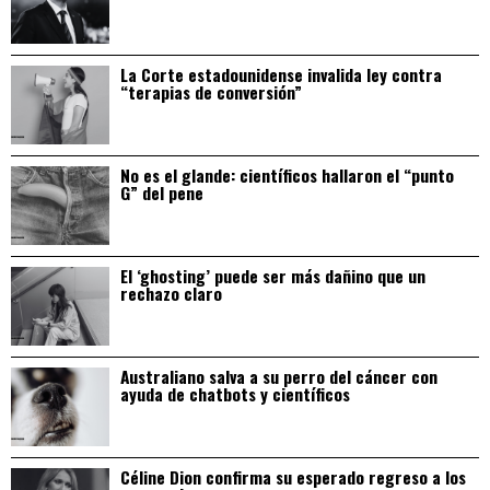
La Corte estadounidense invalida ley contra
“terapias de conversión”
No es el glande: científicos hallaron el “punto
G” del pene
El ‘ghosting’ puede ser más dañino que un
rechazo claro
Australiano salva a su perro del cáncer con
ayuda de chatbots y científicos
Céline Dion confirma su esperado regreso a los