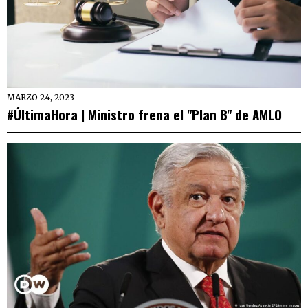
MARZO 24, 2023
#ÚltimaHora | Ministro frena el "Plan B" de AMLO