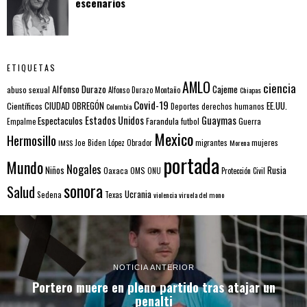
escenarios
ETIQUETAS
AMLO
ciencia
Alfonso Durazo
Cajeme
abuso sexual
Alfonso Durazo Montaño
Chiapas
Covid-19
EE.UU.
Científicos
CIUDAD OBREGÓN
Colombia
Deportes
derechos humanos
Estados Unidos
Guaymas
Espectaculos
Farandula
futbol
Guerra
Empalme
Mexico
Hermosillo
mujeres
IMSS
Joe Biden
López Obrador
migrantes
Morena
portada
Mundo
Nogales
Rusia
Niños
Oaxaca
OMS
ONU
Protección Civil
sonora
Salud
Ucrania
Sedena
Texas
violencia
viruela del mono
NOTICIA ANTERIOR
Portero muere en pleno partido tras atajar un
penalti