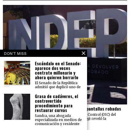
DON'T MISS
Escándalo en el Senado:
aparece dos veces
contrato millonario y
ahora quieren borrarlo
El Senado de la República
admitió que duplicó uno de
Grasa de cadáveres, el
controvertido
procedimiento para
El Indep pierde más de 23 mdp en carros y pantallas robadas
restaurar curvas
Una auditoría realizada por el Órgano Interno de Control (OIC) del
Sandra, una abogada
Instituto para Devolver al Pueblo lo Robado (Indep) reveló la
especializada en medios de
sustracción de 211
comunicación y residente