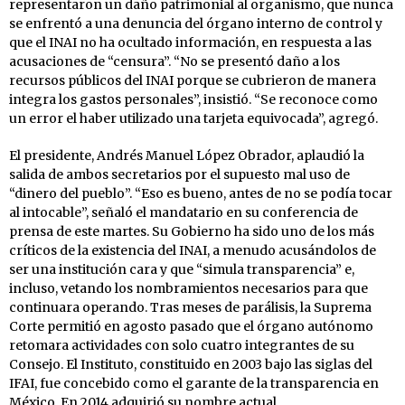
representaron un daño patrimonial al organismo, que nunca
se enfrentó a una denuncia del órgano interno de control y
que el INAI no ha ocultado información, en respuesta a las
acusaciones de “censura”. “No se presentó daño a los
recursos públicos del INAI porque se cubrieron de manera
integra los gastos personales”, insistió. “Se reconoce como
un error el haber utilizado una tarjeta equivocada”, agregó.
El presidente, Andrés Manuel López Obrador, aplaudió la
salida de ambos secretarios por el supuesto mal uso de
“dinero del pueblo”. “Eso es bueno, antes de no se podía tocar
al intocable”, señaló el mandatario en su conferencia de
prensa de este martes. Su Gobierno ha sido uno de los más
críticos de la existencia del INAI, a menudo acusándolos de
ser una institución cara y que “simula transparencia” e,
incluso, vetando los nombramientos necesarios para que
continuara operando. Tras meses de parálisis, la Suprema
Corte permitió en agosto pasado que el órgano autónomo
retomara actividades con solo cuatro integrantes de su
Consejo. El Instituto, constituido en 2003 bajo las siglas del
IFAI, fue concebido como el garante de la transparencia en
México. En 2014 adquirió su nombre actual.