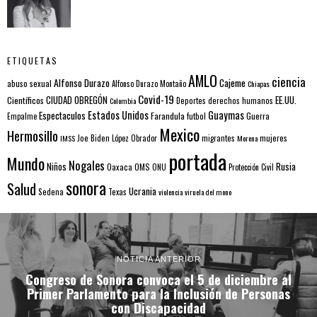
ETIQUETAS
AMLO
ciencia
Alfonso Durazo
Cajeme
abuso sexual
Alfonso Durazo Montaño
Chiapas
Covid-19
EE.UU.
Científicos
CIUDAD OBREGÓN
Colombia
Deportes
derechos humanos
Estados Unidos
Guaymas
Espectaculos
Farandula
futbol
Guerra
Empalme
Mexico
Hermosillo
mujeres
IMSS
Joe Biden
López Obrador
migrantes
Morena
portada
Mundo
Nogales
Rusia
Niños
Oaxaca
OMS
ONU
Protección Civil
sonora
Salud
Ucrania
Sedena
Texas
violencia
viruela del mono
NOTICIA ANTERIOR
Congreso de Sonora convoca el 5 de diciembre al
Primer Parlamento para la Inclusión de Personas
con Discapacidad