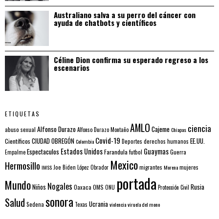
Australiano salva a su perro del cáncer con
ayuda de chatbots y científicos
Céline Dion confirma su esperado regreso a los
escenarios
ETIQUETAS
AMLO
ciencia
Alfonso Durazo
Cajeme
abuso sexual
Alfonso Durazo Montaño
Chiapas
Covid-19
EE.UU.
Científicos
CIUDAD OBREGÓN
Colombia
Deportes
derechos humanos
Estados Unidos
Guaymas
Espectaculos
Farandula
futbol
Guerra
Empalme
Mexico
Hermosillo
mujeres
IMSS
Joe Biden
López Obrador
migrantes
Morena
portada
Mundo
Nogales
Rusia
Niños
Oaxaca
OMS
ONU
Protección Civil
sonora
Salud
Ucrania
Sedena
Texas
violencia
viruela del mono