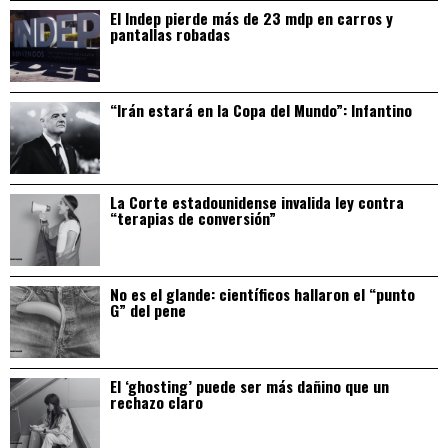
El Indep pierde más de 23 mdp en carros y
pantallas robadas
“Irán estará en la Copa del Mundo”: Infantino
La Corte estadounidense invalida ley contra
“terapias de conversión”
No es el glande: científicos hallaron el “punto
G” del pene
El ‘ghosting’ puede ser más dañino que un
rechazo claro