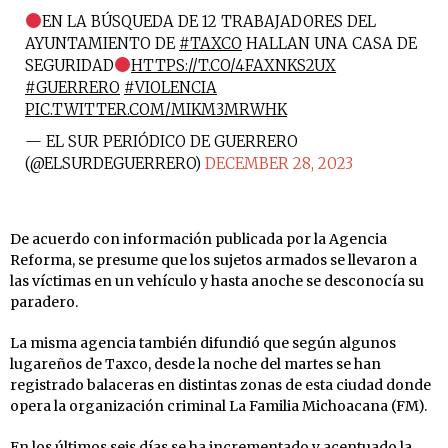
EN LA BÚSQUEDA DE 12 TRABAJADORES DEL
AYUNTAMIENTO DE
#TAXCO
HALLAN UNA CASA DE
SEGURIDAD
HTTPS://T.CO/4FAXNKS2UX
#GUERRERO
#VIOLENCIA
PIC.TWITTER.COM/MIKM3MRWHK
— EL SUR PERIÓDICO DE GUERRERO
(@ELSURDEGUERRERO)
DECEMBER 28, 2023
De acuerdo con información publicada por la Agencia
Reforma, se presume que los sujetos armados se llevaron a
las víctimas en un vehículo y hasta anoche se desconocía su
paradero.
La misma agencia también difundió que según algunos
lugareños de Taxco, desde la noche del martes se han
registrado balaceras en distintas zonas de esta ciudad donde
opera la organización criminal La Familia Michoacana (FM).
En los últimos seis días se ha incrementado y acentuado la