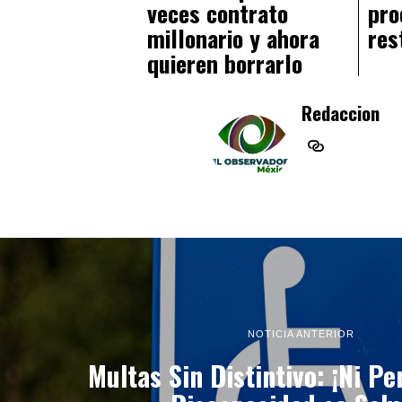
veces contrato
pro
millonario y ahora
res
quieren borrarlo
Redaccion
NOTICIA ANTERIOR
Multas Sin Distintivo: ¡Ni P