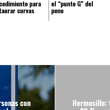
cedimiento para
el “punto G” del
taurar curvas
pene
ersonas con
Hermosillo: