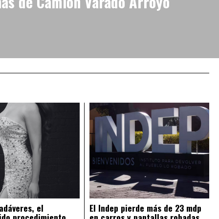
as de Camión Varado Arroyo
adáveres, el
El Indep pierde más de 23 mdp
ido procedimiento
en carros y pantallas robadas