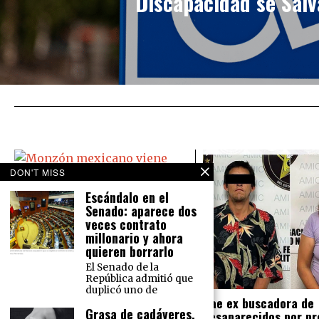
Discapacidad se Salv
DON'T MISS
Escándalo en el
Senado: aparece dos
Monzón mexicano viene ‘bravo’:
veces contrato
Causará lluvias en todo México
millonario y ahora
El Servicio Meteorológico Nacional
quieren borrarlo
prevé para este martes 16 de
El Senado de la
agosto lluvias intensas en el norte
República admitió que
del país y lluvias muy fuertes en la
duplicó uno de
Cae ex buscadora de
Grasa de cadáveres,
desaparecidos por pr