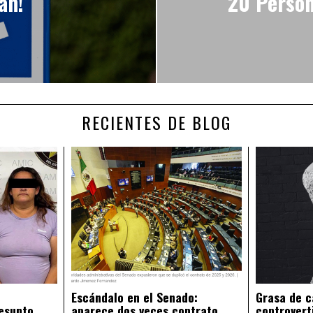
an!
20 Person
RECIENTES DE BLOG
Escándalo en el Senado:
Grasa de c
esunto
aparece dos veces contrato
controvert