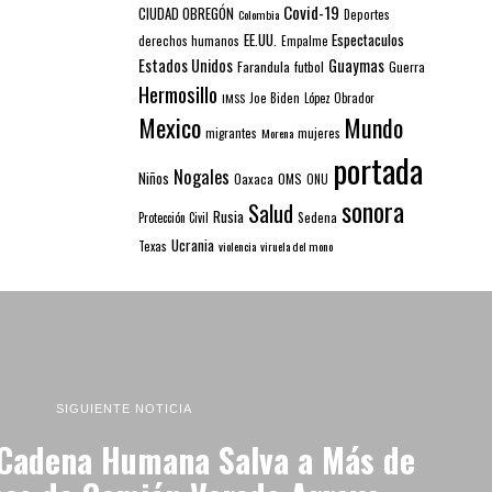
Covid-19
CIUDAD OBREGÓN
Colombia
Deportes
EE.UU.
Espectaculos
derechos humanos
Empalme
Estados Unidos
Guaymas
Farandula
futbol
Guerra
Hermosillo
IMSS
Joe Biden
López Obrador
Mexico
Mundo
mujeres
migrantes
Morena
portada
Nogales
Niños
Oaxaca
OMS
ONU
sonora
Salud
Rusia
Sedena
Protección Civil
Ucrania
Texas
violencia
viruela del mono
SIGUIENTE NOTICIA
 Cadena Humana Salva a Más de