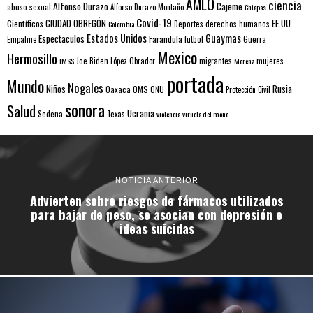
AMLO
ciencia
Alfonso Durazo
Cajeme
abuso sexual
Alfonso Durazo Montaño
Chiapas
Covid-19
EE.UU.
Científicos
CIUDAD OBREGÓN
Colombia
Deportes
derechos humanos
Estados Unidos
Guaymas
Espectaculos
Farandula
futbol
Guerra
Empalme
Mexico
Hermosillo
mujeres
IMSS
Joe Biden
López Obrador
migrantes
Morena
portada
Mundo
Nogales
Rusia
Niños
Oaxaca
OMS
ONU
Protección Civil
sonora
Salud
Ucrania
Sedena
Texas
violencia
viruela del mono
NOTICIA ANTERIOR
Advierten sobre riesgos de fármacos utilizados
para bajar de peso, se asocian con depresión e
ideas suicidas