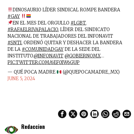
DINOSAURIO LÍDER SINDICAL ROMPE BANDERA
#GAY
EN EL MES DEL ORGULLO
#LGBT
,
#RAFAELRIVAPALACIO
, LÍDER DEL SINDICATO
NACIONAL DE TRABAJADORES DEL INFONAVIT
#SNTI
, ORDENÓ QUITAR Y DESHACER LA BANDERA
DE LA
#COMUNIDADGAY
DE LA SEDE DEL
INSTITUTO.
@INFONAVIT
@GOBIERNOMX
…
PIC.TWITTER.COM/6EF0IW6GUP
— QUÉ POCA MADRE
(@QUEPOCAMADRE_MX)
JUNE 5, 2024
Redaccion