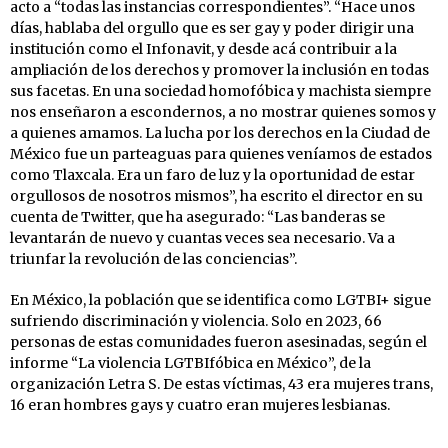
acto a “todas las instancias correspondientes”. “Hace unos
días, hablaba del orgullo que es ser gay y poder dirigir una
institución como el Infonavit, y desde acá contribuir a la
ampliación de los derechos y promover la inclusión en todas
sus facetas. En una sociedad homofóbica y machista siempre
nos enseñaron a escondernos, a no mostrar quienes somos y
a quienes amamos. La lucha por los derechos en la Ciudad de
México fue un parteaguas para quienes veníamos de estados
como Tlaxcala. Era un faro de luz y la oportunidad de estar
orgullosos de nosotros mismos”, ha escrito el director en su
cuenta de Twitter, que ha asegurado: “Las banderas se
levantarán de nuevo y cuantas veces sea necesario. Va a
triunfar la revolución de las conciencias”.
En México, la población que se identifica como LGTBI+ sigue
sufriendo discriminación y violencia. Solo en 2023, 66
personas de estas comunidades fueron asesinadas, según el
informe “La violencia LGTBIfóbica en México”, de la
organización Letra S. De estas víctimas, 43 era mujeres trans,
16 eran hombres gays y cuatro eran mujeres lesbianas.