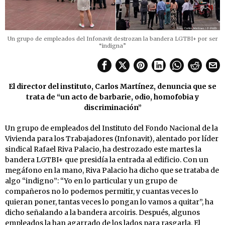
Un grupo de empleados del Infonavit destrozan la bandera LGTBI+ por ser
“indigna”
El director del instituto, Carlos Martínez, denuncia que se
trata de “un acto de barbarie, odio, homofobia y
discriminación”
Un grupo de empleados del Instituto del Fondo Nacional de la
Vivienda para los Trabajadores (Infonavit), alentado por líder
sindical Rafael Riva Palacio, ha destrozado este martes la
bandera LGTBI+ que presidía la entrada al edificio. Con un
megáfono en la mano, Riva Palacio ha dicho que se trataba de
algo “indigno”: “Yo en lo particular y un grupo de
compañeros no lo podemos permitir, y cuantas veces lo
quieran poner, tantas veces lo pongan lo vamos a quitar”, ha
dicho señalando a la bandera arcoiris. Después, algunos
empleados la han agarrado de los lados para rasgarla. El