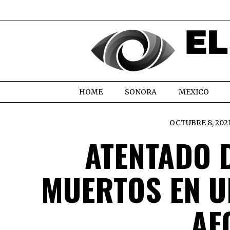
HOME
SONORA
MEXICO
OCTUBRE 8, 202
ATENTADO 
MUERTOS EN U
AF