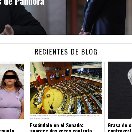
s de Pandora’
RECIENTES DE BLOG
Escándalo en el Senado:
Grasa de c
esunto
aparece dos veces contrato
controvert