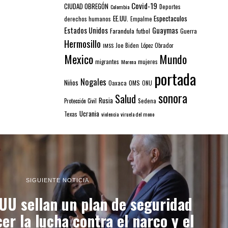
Covid-19
CIUDAD OBREGÓN
Colombia
Deportes
EE.UU.
Espectaculos
derechos humanos
Empalme
Estados Unidos
Guaymas
Farandula
futbol
Guerra
Hermosillo
IMSS
Joe Biden
López Obrador
Mexico
Mundo
mujeres
migrantes
Morena
portada
Nogales
Niños
Oaxaca
OMS
ONU
sonora
Salud
Rusia
Sedena
Protección Civil
Ucrania
Texas
violencia
viruela del mono
SIGUIENTE NOTICIA
UU sellan un plan de seguridad
er la lucha contra el narco y el