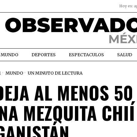
Hoy es:
a
MUNDO
DEPORTES
ESPECTACULOS
SALUD
1
MUNDO
UN MINUTO DE LECTURA
DEJA AL MENOS 50
NA MEZQUITA CHIÍ
GANISTÁN