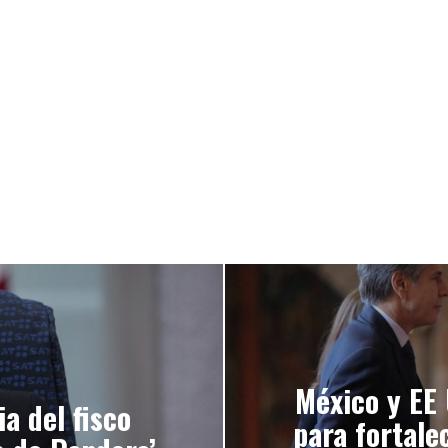
México y EE 
a del fisco
para fortalec