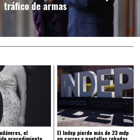
tráfico de armas
adáveres, el
El Indep pierde más de 23 mdp
ido procedimiento
en carros y pantallas robadas