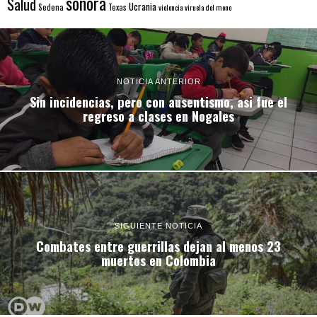
sonora
Salud
Ucrania
Sedena
Texas
violencia
viruela del mono
NOTICIA ANTERIOR
Sin incidencias, pero con ausentismo, asi fue el
regreso a clases en Nogales
SIGUIENTE NOTICIA
Combates entre guerrillas dejan al menos 23
muertos en Colombia