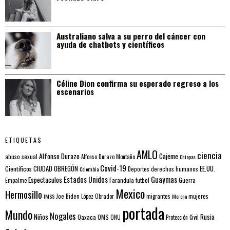
Australiano salva a su perro del cáncer con
ayuda de chatbots y científicos
Céline Dion confirma su esperado regreso a los
escenarios
ETIQUETAS
AMLO
ciencia
Alfonso Durazo
Cajeme
abuso sexual
Alfonso Durazo Montaño
Chiapas
Covid-19
EE.UU.
Científicos
CIUDAD OBREGÓN
Colombia
Deportes
derechos humanos
Estados Unidos
Guaymas
Espectaculos
Farandula
futbol
Guerra
Empalme
Mexico
Hermosillo
mujeres
IMSS
Joe Biden
López Obrador
migrantes
Morena
portada
Mundo
Nogales
Rusia
Niños
Oaxaca
OMS
ONU
Protección Civil