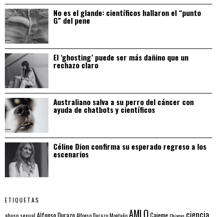
No es el glande: científicos hallaron el “punto
G” del pene
El ‘ghosting’ puede ser más dañino que un
rechazo claro
Australiano salva a su perro del cáncer con
ayuda de chatbots y científicos
Céline Dion confirma su esperado regreso a los
escenarios
ETIQUETAS
AMLO
ciencia
Alfonso Durazo
Cajeme
abuso sexual
Alfonso Durazo Montaño
Chiapas