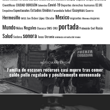
Covid-19
EE.UU.
Científicos
CIUDAD OBREGÓN
Colombia
Deportes
derechos humanos
Estados Unidos
Guaymas
Espectaculos
Farandula
futbol
Guerra
Empalme
Mexico
Hermosillo
mujeres
IMSS
Joe Biden
López Obrador
migrantes
Morena
portada
Mundo
Nogales
Rusia
Niños
Oaxaca
OMS
ONU
Protección Civil
sonora
Salud
Ucrania
Sedena
Texas
violencia
viruela del mono
NOTICIA ANTERIOR
Familia de escasos recursos casi muere tras comer
caldo pollo regalado y posiblemente envenenado