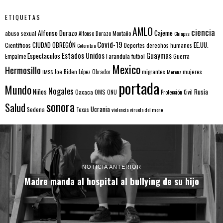
ETIQUETAS
AMLO
ciencia
Alfonso Durazo
Cajeme
abuso sexual
Alfonso Durazo Montaño
Chiapas
Covid-19
EE.UU.
Científicos
CIUDAD OBREGÓN
Colombia
Deportes
derechos humanos
Estados Unidos
Guaymas
Espectaculos
Farandula
futbol
Guerra
Empalme
Mexico
Hermosillo
mujeres
IMSS
Joe Biden
López Obrador
migrantes
Morena
portada
Mundo
Nogales
Rusia
Niños
Oaxaca
OMS
ONU
Protección Civil
sonora
Salud
Ucrania
Sedena
Texas
violencia
viruela del mono
NOTICIA ANTERIOR
Madre manda al hospital al bullying de su hijo