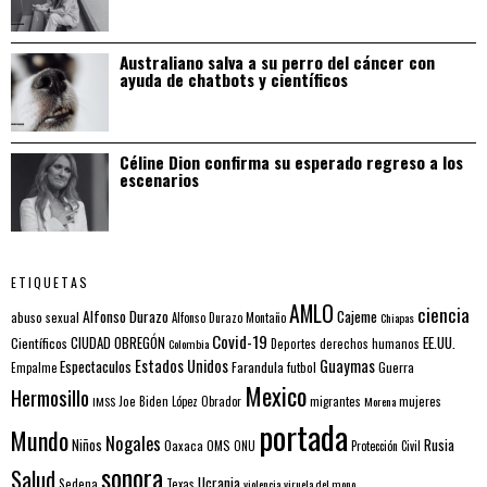
Australiano salva a su perro del cáncer con
ayuda de chatbots y científicos
Céline Dion confirma su esperado regreso a los
escenarios
ETIQUETAS
AMLO
ciencia
Alfonso Durazo
Cajeme
abuso sexual
Alfonso Durazo Montaño
Chiapas
Covid-19
EE.UU.
Científicos
CIUDAD OBREGÓN
Colombia
Deportes
derechos humanos
Estados Unidos
Guaymas
Espectaculos
Farandula
futbol
Guerra
Empalme
Mexico
Hermosillo
mujeres
IMSS
Joe Biden
López Obrador
migrantes
Morena
portada
Mundo
Nogales
Rusia
Niños
Oaxaca
OMS
ONU
Protección Civil
sonora
Salud
Ucrania
Sedena
Texas
violencia
viruela del mono