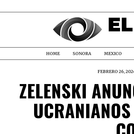
HOME
SONORA
MEXICO
FEBRERO 26, 202
ZELENSKI ANUN
UCRANIANOS 
CO