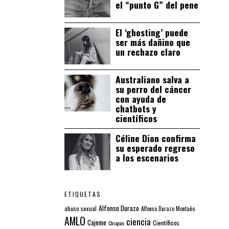
el “punto G” del pene
El ‘ghosting’ puede
ser más dañino que
un rechazo claro
Australiano salva a
su perro del cáncer
con ayuda de
chatbots y
científicos
Céline Dion confirma
su esperado regreso
a los escenarios
ETIQUETAS
Alfonso Durazo
abuso sexual
Alfonso Durazo Montaño
AMLO
ciencia
Cajeme
Científicos
Chiapas