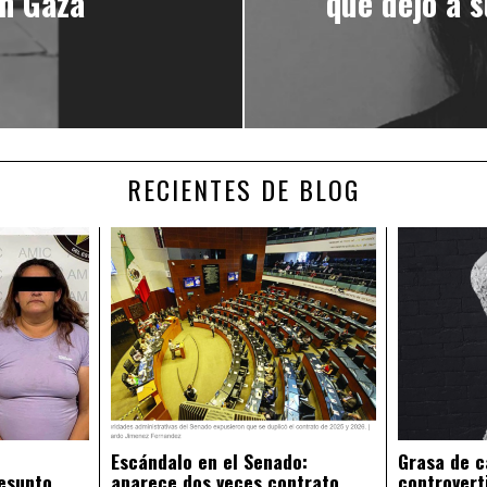
en Gaza
que dejó a 
RECIENTES DE BLOG
Escándalo en el Senado:
Grasa de c
esunto
aparece dos veces contrato
controvert