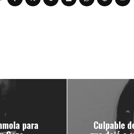
nmola para
Culpable d