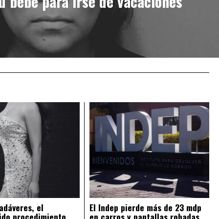
su bebé para irse de vacaciones
adáveres, el
El Indep pierde más de 23 mdp
ido procedimiento
en carros y pantallas robadas