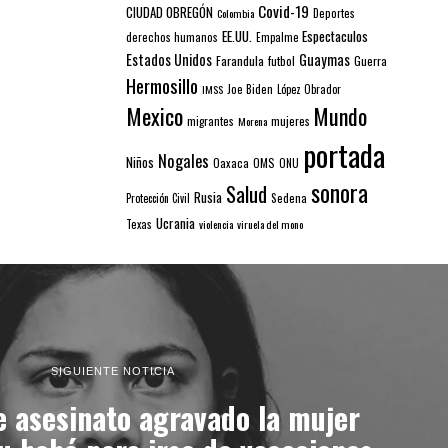
Covid-19
CIUDAD OBREGÓN
Colombia
Deportes
EE.UU.
Espectaculos
derechos humanos
Empalme
Estados Unidos
Guaymas
Farandula
futbol
Guerra
Hermosillo
IMSS
Joe Biden
López Obrador
Mexico
Mundo
mujeres
migrantes
Morena
portada
Nogales
Niños
Oaxaca
OMS
ONU
sonora
Salud
Rusia
Sedena
Protección Civil
Ucrania
Texas
violencia
viruela del mono
SIGUIENTE NOTICIA
e asesinato agravado la mujer