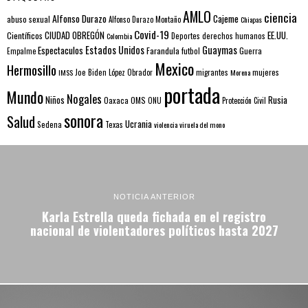
AMLO
ciencia
Alfonso Durazo
Cajeme
abuso sexual
Alfonso Durazo Montaño
Chiapas
Covid-19
EE.UU.
Científicos
CIUDAD OBREGÓN
Colombia
Deportes
derechos humanos
Estados Unidos
Guaymas
Espectaculos
Farandula
futbol
Guerra
Empalme
Mexico
Hermosillo
mujeres
IMSS
Joe Biden
López Obrador
migrantes
Morena
portada
Mundo
Nogales
Rusia
Niños
Oaxaca
OMS
ONU
Protección Civil
sonora
Salud
Ucrania
Sedena
Texas
violencia
viruela del mono
NOTICIA ANTERIOR
Karla Estrella queda fichada en el registro
nacional de violentadores políticos hasta 2027