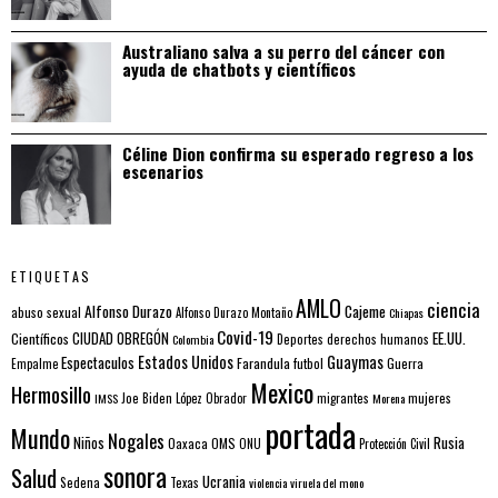
Australiano salva a su perro del cáncer con
ayuda de chatbots y científicos
Céline Dion confirma su esperado regreso a los
escenarios
ETIQUETAS
AMLO
ciencia
Alfonso Durazo
Cajeme
abuso sexual
Alfonso Durazo Montaño
Chiapas
Covid-19
EE.UU.
Científicos
CIUDAD OBREGÓN
Colombia
Deportes
derechos humanos
Estados Unidos
Guaymas
Espectaculos
Farandula
futbol
Guerra
Empalme
Mexico
Hermosillo
mujeres
IMSS
Joe Biden
López Obrador
migrantes
Morena
portada
Mundo
Nogales
Rusia
Niños
Oaxaca
OMS
ONU
Protección Civil
sonora
Salud
Ucrania
Sedena
Texas
violencia
viruela del mono