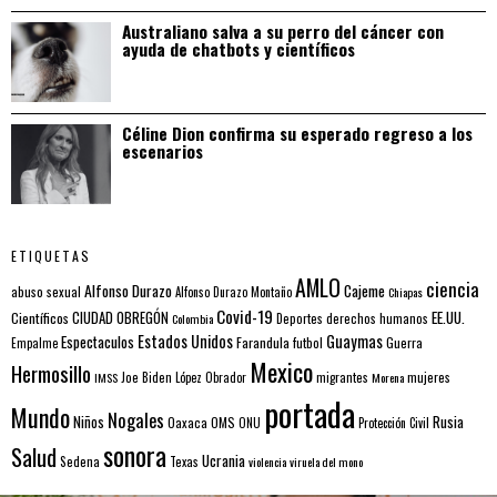
Australiano salva a su perro del cáncer con
ayuda de chatbots y científicos
Céline Dion confirma su esperado regreso a los
escenarios
ETIQUETAS
AMLO
ciencia
Alfonso Durazo
Cajeme
abuso sexual
Alfonso Durazo Montaño
Chiapas
Covid-19
EE.UU.
Científicos
CIUDAD OBREGÓN
Colombia
Deportes
derechos humanos
Estados Unidos
Guaymas
Espectaculos
Farandula
futbol
Guerra
Empalme
Mexico
Hermosillo
mujeres
IMSS
Joe Biden
López Obrador
migrantes
Morena
portada
Mundo
Nogales
Rusia
Niños
Oaxaca
OMS
ONU
Protección Civil
sonora
Salud
Ucrania
Sedena
Texas
violencia
viruela del mono