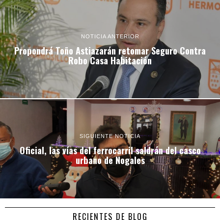
NOTICIA ANTERIOR
Propondrá Toño Astiazarán retomar Seguro Contra
Robo Casa Habitación
SIGUIENTE NOTICIA
Oficial, las vías del ferrocarril saldrán del casco
urbano de Nogales
RECIENTES DE BLOG