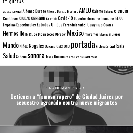
ETIQUETAS
AMLO
ciencia
Alfonso Durazo
Cajeme
abuso sexual
Alfonso Durazo Montaño
Chiapas
Covid-19
EE.UU.
Científicos
CIUDAD OBREGÓN
Colombia
Deportes
derechos humanos
Estados Unidos
Guaymas
Espectaculos
Farandula
futbol
Guerra
Empalme
Mexico
Hermosillo
mujeres
IMSS
Joe Biden
López Obrador
migrantes
Morena
portada
Mundo
Nogales
Rusia
Niños
Oaxaca
OMS
ONU
Protección Civil
sonora
Salud
Ucrania
Sedena
Texas
violencia
viruela del mono
NOTICIA ANTERIOR
Detienen a “famoso rapero” de Ciudad Juárez por
secuestro agravado contra nueve migrantes