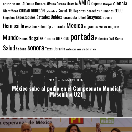
AMLO
ciencia
Alfonso Durazo
Cajeme
abuso sexual
Alfonso Durazo Montaño
Chiapas
Covid-19
EE.UU.
Científicos
CIUDAD OBREGÓN
Colombia
Deportes
derechos humanos
Estados Unidos
Guaymas
Espectaculos
Farandula
futbol
Guerra
Empalme
Mexico
Hermosillo
mujeres
IMSS
Joe Biden
López Obrador
migrantes
Morena
portada
Mundo
Nogales
Rusia
Niños
Oaxaca
OMS
ONU
Protección Civil
sonora
Salud
Ucrania
Sedena
Texas
violencia
viruela del mono
NOTICIA ANTERIOR
México sube al podio en el Campeonato Mundial
Masculino U21