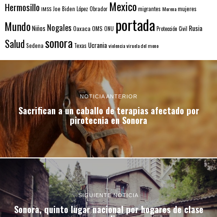
Mexico
Hermosillo
mujeres
IMSS
Joe Biden
López Obrador
migrantes
Morena
portada
Mundo
Nogales
Rusia
Niños
Oaxaca
OMS
ONU
Protección Civil
sonora
Salud
Ucrania
Sedena
Texas
violencia
viruela del mono
NOTICIA ANTERIOR
Sacrifican a un caballo de terapias afectado por
pirotecnia en Sonora
SIGUIENTE NOTICIA
Sonora, quinto lugar nacional por hogares de clase