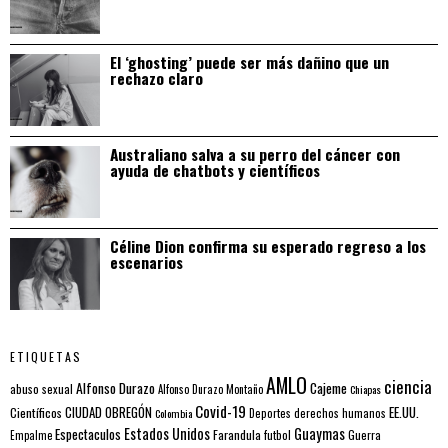
El ‘ghosting’ puede ser más dañino que un
rechazo claro
Australiano salva a su perro del cáncer con
ayuda de chatbots y científicos
Céline Dion confirma su esperado regreso a los
escenarios
ETIQUETAS
AMLO
ciencia
Alfonso Durazo
Cajeme
abuso sexual
Alfonso Durazo Montaño
Chiapas
Covid-19
EE.UU.
Científicos
CIUDAD OBREGÓN
Colombia
Deportes
derechos humanos
Estados Unidos
Guaymas
Espectaculos
Farandula
futbol
Guerra
Empalme