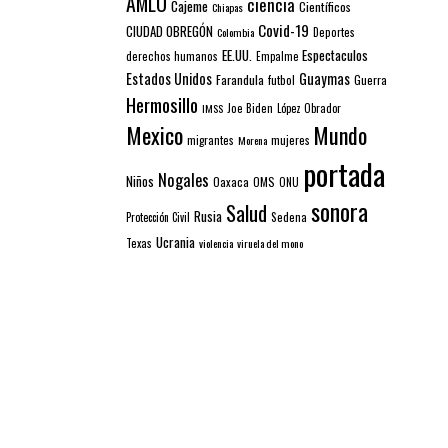
AMLO
ciencia
Cajeme
Científicos
Chiapas
Covid-19
CIUDAD OBREGÓN
Colombia
Deportes
EE.UU.
Espectaculos
derechos humanos
Empalme
Estados Unidos
Guaymas
Farandula
futbol
Guerra
Hermosillo
IMSS
Joe Biden
López Obrador
Mexico
Mundo
mujeres
migrantes
Morena
portada
Nogales
Niños
Oaxaca
OMS
ONU
sonora
Salud
Rusia
Sedena
Protección Civil
Ucrania
Texas
violencia
viruela del mono