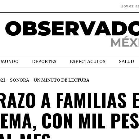
Hoy es:
a
MUNDO
DEPORTES
ESPECTACULOS
SALUD
021
SONORA
UN MINUTO DE LECTURA
AZO A FAMILIAS 
EMA, CON MIL PE