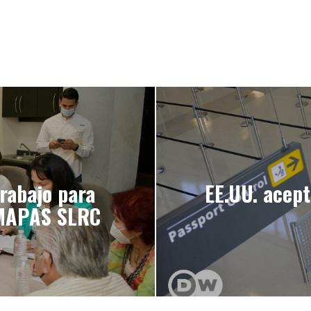
rabajo para
EE.UU. acept
OMAPAS SLRC