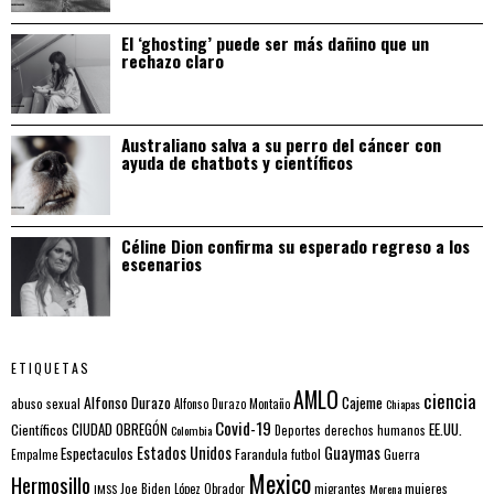
El ‘ghosting’ puede ser más dañino que un
rechazo claro
Australiano salva a su perro del cáncer con
ayuda de chatbots y científicos
Céline Dion confirma su esperado regreso a los
escenarios
ETIQUETAS
AMLO
ciencia
Alfonso Durazo
Cajeme
abuso sexual
Alfonso Durazo Montaño
Chiapas
Covid-19
EE.UU.
Científicos
CIUDAD OBREGÓN
Colombia
Deportes
derechos humanos
Estados Unidos
Guaymas
Espectaculos
Farandula
futbol
Guerra
Empalme
Mexico
Hermosillo
mujeres
IMSS
Joe Biden
López Obrador
migrantes
Morena