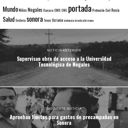
portada
Mundo
Nogales
Rusia
Niños
Oaxaca
OMS
ONU
Protección Civil
sonora
Salud
Ucrania
Sedena
Texas
violencia
viruela del mono
NOTICIA ANTERIOR
Supervisan obra de acceso a la Universidad
Tecnológica de Nogales
SIGUIENTE NOTICIA
Aprueban límites para gastos de precampañas en
Sonora