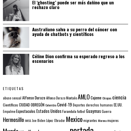
El ‘ghosting’ puede ser más dañino que un
rechazo claro
Australiano salva a su perro del cáncer con
ayuda de chatbots y científicos
Céline Dion confirma su esperado regreso a los
escenarios
ETIQUETAS
AMLO
ciencia
Alfonso Durazo
Cajeme
abuso sexual
Alfonso Durazo Montaño
Chiapas
Covid-19
EE.UU.
Científicos
CIUDAD OBREGÓN
Colombia
Deportes
derechos humanos
Estados Unidos
Guaymas
Espectaculos
Farandula
futbol
Guerra
Empalme
Mexico
Hermosillo
mujeres
IMSS
Joe Biden
López Obrador
migrantes
Morena
portada
Mundo