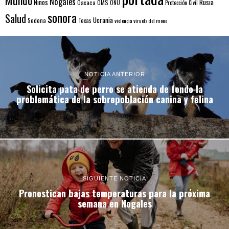
Nogales
Rusia
Niños
Oaxaca
OMS
ONU
Protección Civil
sonora
Salud
Ucrania
Sedena
Texas
violencia
viruela del mono
NOTICIA ANTERIOR
Solicita pata de perro se atienda de fondo la
problemática de la sobrepoblación canina y felina
SIGUIENTE NOTICIA
Pronostican bajas temperaturas para la próxima
semana en Nogales