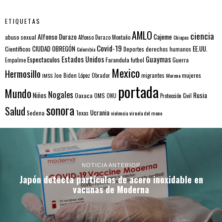
ETIQUETAS
AMLO
ciencia
Alfonso Durazo
Cajeme
abuso sexual
Alfonso Durazo Montaño
Chiapas
Covid-19
EE.UU.
Científicos
CIUDAD OBREGÓN
Colombia
Deportes
derechos humanos
Estados Unidos
Guaymas
Espectaculos
Farandula
futbol
Guerra
Empalme
Mexico
Hermosillo
mujeres
IMSS
Joe Biden
López Obrador
migrantes
Morena
portada
Mundo
Nogales
Rusia
Niños
Oaxaca
OMS
ONU
Protección Civil
sonora
Salud
Ucrania
Sedena
Texas
violencia
viruela del mono
NOTICIA ANTERIOR
Japón detecta partículas de acero inoxidable en
vacunas de Moderna