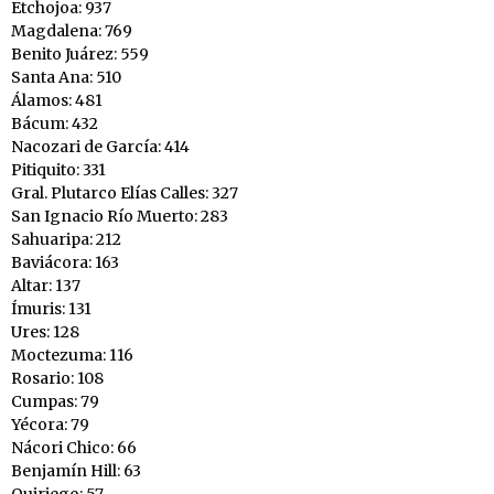
Etchojoa: 937
Magdalena: 769
Benito Juárez: 559
Santa Ana: 510
Álamos: 481
Bácum: 432
Nacozari de García: 414
Pitiquito: 331
Gral. Plutarco Elías Calles: 327
San Ignacio Río Muerto: 283
Sahuaripa: 212
Baviácora: 163
Altar: 137
Ímuris: 131
Ures: 128
Moctezuma: 116
Rosario: 108
Cumpas: 79
Yécora: 79
Nácori Chico: 66
Benjamín Hill: 63
Quiriego: 57