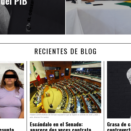
 del PIB
RECIENTES DE BLOG
Escándalo en el Senado:
Grasa de c
esunto
aparece dos veces contrato
controvert