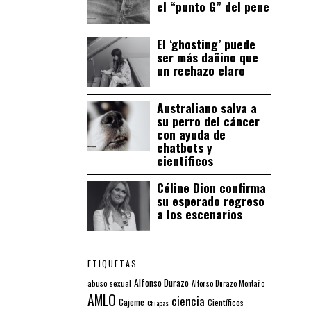
el “punto G” del pene
El ‘ghosting’ puede
ser más dañino que
un rechazo claro
Australiano salva a
su perro del cáncer
con ayuda de
chatbots y
científicos
Céline Dion confirma
su esperado regreso
a los escenarios
ETIQUETAS
Alfonso Durazo
abuso sexual
Alfonso Durazo Montaño
AMLO
ciencia
Cajeme
Científicos
Chiapas