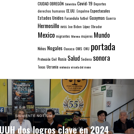
Covid-19
CIUDAD OBREGÓN
Colombia
Deportes
EE.UU.
Espectaculos
derechos humanos
Empalme
Estados Unidos
Guaymas
Farandula
futbol
Guerra
Hermosillo
IMSS
Joe Biden
López Obrador
Mexico
Mundo
mujeres
migrantes
Morena
portada
Nogales
Niños
Oaxaca
OMS
ONU
sonora
Salud
Rusia
Sedena
Protección Civil
Ucrania
Texas
violencia
viruela del mono
SIGUIENTE NOTICIA
 UUH dos logros clave en 2024