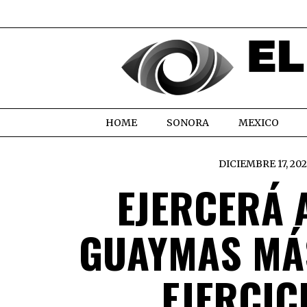
HOME
SONORA
MEXICO
DICIEMBRE 17, 20
EJERCERÁ 
GUAYMAS MÁS
EJERCIC