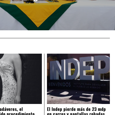
adáveres, el
El Indep pierde más de 23 mdp
ido procedimiento
en carros y pantallas robadas