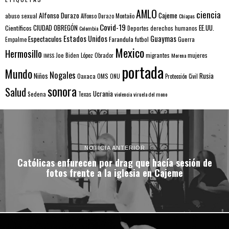
AMLO
ciencia
Alfonso Durazo
Cajeme
abuso sexual
Alfonso Durazo Montaño
Chiapas
Covid-19
EE.UU.
Científicos
CIUDAD OBREGÓN
Colombia
Deportes
derechos humanos
Estados Unidos
Guaymas
Espectaculos
Farandula
futbol
Guerra
Empalme
Mexico
Hermosillo
mujeres
IMSS
Joe Biden
López Obrador
migrantes
Morena
portada
Mundo
Nogales
Rusia
Niños
Oaxaca
OMS
ONU
Protección Civil
sonora
Salud
Ucrania
Sedena
Texas
violencia
viruela del mono
NOTICIA ANTERIOR
Católicas enfurecen por drag que hacía sesión de
fotos frente a la iglesia en Cajeme