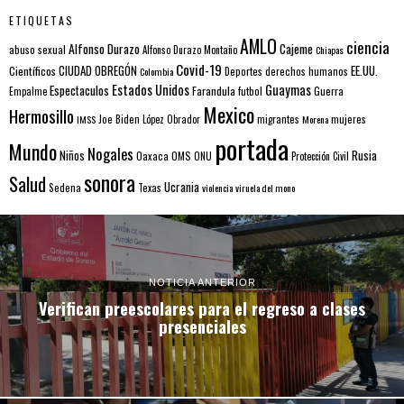
ETIQUETAS
AMLO
ciencia
Alfonso Durazo
Cajeme
abuso sexual
Alfonso Durazo Montaño
Chiapas
Covid-19
EE.UU.
Científicos
CIUDAD OBREGÓN
Colombia
Deportes
derechos humanos
Estados Unidos
Guaymas
Espectaculos
Farandula
futbol
Guerra
Empalme
Mexico
Hermosillo
mujeres
IMSS
Joe Biden
López Obrador
migrantes
Morena
portada
Mundo
Nogales
Rusia
Niños
Oaxaca
OMS
ONU
Protección Civil
sonora
Salud
Ucrania
Sedena
Texas
violencia
viruela del mono
NOTICIA ANTERIOR
Verifican preescolares para el regreso a clases
presenciales