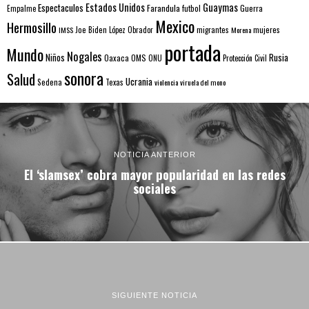
Estados Unidos
Guaymas
Espectaculos
Farandula
futbol
Guerra
Empalme
Mexico
Hermosillo
mujeres
IMSS
Joe Biden
López Obrador
migrantes
Morena
portada
Mundo
Nogales
Rusia
Niños
Oaxaca
OMS
ONU
Protección Civil
sonora
Salud
Ucrania
Sedena
Texas
violencia
viruela del mono
NOTICIA ANTERIOR
El ‘slamsex’ cobra mayor popularidad en las redes
sociales
SIGUIENTE NOTICIA