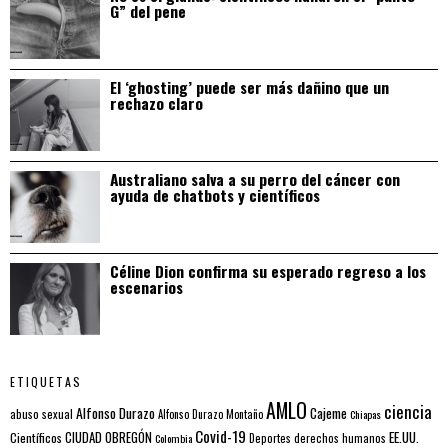
G” del pene
El ‘ghosting’ puede ser más dañino que un
rechazo claro
Australiano salva a su perro del cáncer con
ayuda de chatbots y científicos
Céline Dion confirma su esperado regreso a los
escenarios
ETIQUETAS
AMLO
ciencia
Alfonso Durazo
Cajeme
abuso sexual
Alfonso Durazo Montaño
Chiapas
Covid-19
EE.UU.
Científicos
CIUDAD OBREGÓN
Colombia
Deportes
derechos humanos