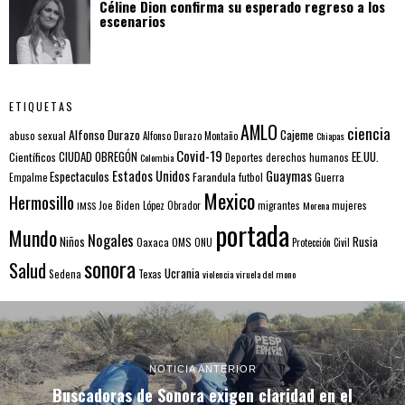
Céline Dion confirma su esperado regreso a los
escenarios
ETIQUETAS
AMLO
ciencia
Alfonso Durazo
Cajeme
abuso sexual
Alfonso Durazo Montaño
Chiapas
Covid-19
EE.UU.
Científicos
CIUDAD OBREGÓN
Colombia
Deportes
derechos humanos
Estados Unidos
Guaymas
Espectaculos
Farandula
futbol
Guerra
Empalme
Mexico
Hermosillo
mujeres
IMSS
Joe Biden
López Obrador
migrantes
Morena
portada
Mundo
Nogales
Rusia
Niños
Oaxaca
OMS
ONU
Protección Civil
sonora
Salud
Ucrania
Sedena
Texas
violencia
viruela del mono
NOTICIA ANTERIOR
Buscadoras de Sonora exigen claridad en el