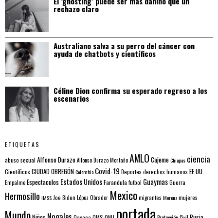
El ‘ghosting’ puede ser más dañino que un
rechazo claro
Australiano salva a su perro del cáncer con
ayuda de chatbots y científicos
Céline Dion confirma su esperado regreso a los
escenarios
ETIQUETAS
AMLO
ciencia
Alfonso Durazo
Cajeme
abuso sexual
Alfonso Durazo Montaño
Chiapas
Covid-19
EE.UU.
Científicos
CIUDAD OBREGÓN
Colombia
Deportes
derechos humanos
Estados Unidos
Guaymas
Espectaculos
Farandula
futbol
Guerra
Empalme
Mexico
Hermosillo
mujeres
IMSS
Joe Biden
López Obrador
migrantes
Morena
portada
Mundo
Nogales
Rusia
Niños
Oaxaca
OMS
ONU
Protección Civil