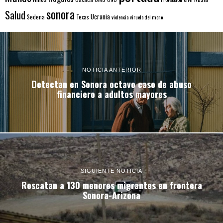
sonora
Salud
Ucrania
Sedena
Texas
violencia
viruela del mono
NOTICIA ANTERIOR
Detectan en Sonora octavo caso de abuso
financiero a adultos mayores
SIGUIENTE NOTICIA
Rescatan a 130 menores migrantes en frontera
Sonora-Arizona