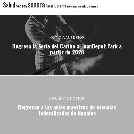
sonora
Salud
Ucrania
Sedena
Texas
violencia
viruela del mono
NOTICIA ANTERIOR
Regresa la Serie del Caribe al loanDepot Park a
partir de 2028
SIGUIENTE NOTICIA
Regresan a las aulas maestros de escuelas
federalizadas de Nogales