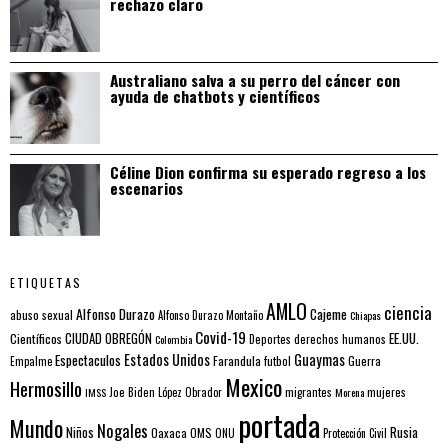
rechazo claro
Australiano salva a su perro del cáncer con
ayuda de chatbots y científicos
Céline Dion confirma su esperado regreso a los
escenarios
ETIQUETAS
AMLO
ciencia
Alfonso Durazo
Cajeme
abuso sexual
Alfonso Durazo Montaño
Chiapas
Covid-19
EE.UU.
Científicos
CIUDAD OBREGÓN
Colombia
Deportes
derechos humanos
Estados Unidos
Guaymas
Espectaculos
Farandula
futbol
Guerra
Empalme
Mexico
Hermosillo
mujeres
IMSS
Joe Biden
López Obrador
migrantes
Morena
portada
Mundo
Nogales
Rusia
Niños
Oaxaca
OMS
ONU
Protección Civil