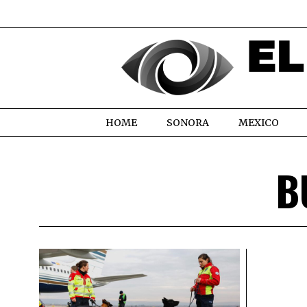
HOME
SONORA
MEXICO
B