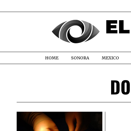
HOME
SONORA
MEXICO
DO