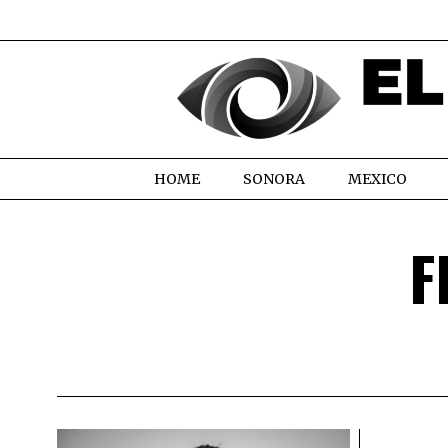
HOME
SONORA
MEXICO
F