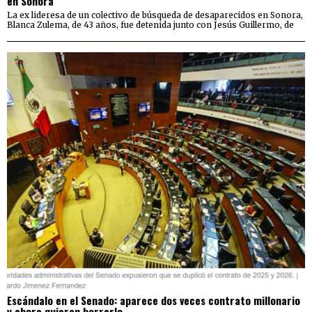
en Sonora
La ex lideresa de un colectivo de búsqueda de desaparecidos en Sonora,
Blanca Zulema, de 43 años, fue detenida junto con Jesús Guillermo, de
Escándalo en el Senado: aparece dos veces contrato millonario
y ahora quieren borrarlo