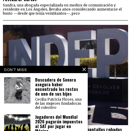
Sandra, una abogada especializada en medios de comunicación y
residente en Los Ángeles, llevaba años considerando aumentarse el
busto —desde que tenía veintitantos—, pero
DON'T MISS
Buscadora de Sonora
asegura haber
encontrado los restos
de uno de sus hijos
Cecilia Patricia Flores, una
de las mujeres fundadoras
del colectivo
Jugadores del Mundial
2026 pagarán impuestos
al SAT por jugar en
El Indep pierde más de 23 mdp en carros y pantallas robadas
México