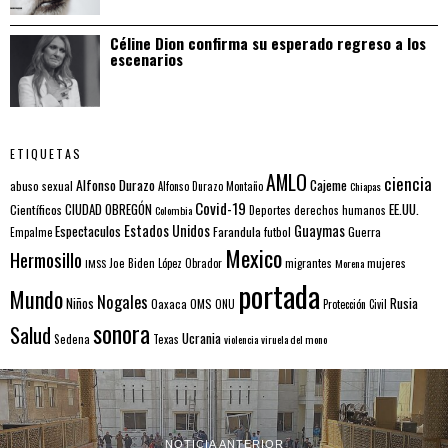
Céline Dion confirma su esperado regreso a los
escenarios
ETIQUETAS
AMLO
ciencia
Alfonso Durazo
Cajeme
abuso sexual
Alfonso Durazo Montaño
Chiapas
Covid-19
EE.UU.
Científicos
CIUDAD OBREGÓN
Colombia
Deportes
derechos humanos
Estados Unidos
Guaymas
Espectaculos
Farandula
futbol
Guerra
Empalme
Mexico
Hermosillo
mujeres
IMSS
Joe Biden
López Obrador
migrantes
Morena
portada
Mundo
Nogales
Rusia
Niños
Oaxaca
OMS
ONU
Protección Civil
sonora
Salud
Ucrania
Sedena
Texas
violencia
viruela del mono
NOTICIA ANTERIOR